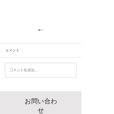
コメント
両国妖怪夏祭り2026
コメントを追加…
ゴールデンウィ
日のお知らせ
お問い合わ
せ