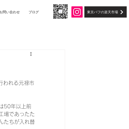
東京パフの楽天市場
お問い合わせ
ブログ
に行われる元禄市
は50年以上前
工場であったた
んたちが入れ替