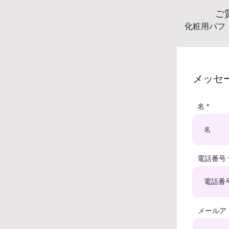
ご
化粧用パフ
メッセ
名
電話番号
メールア