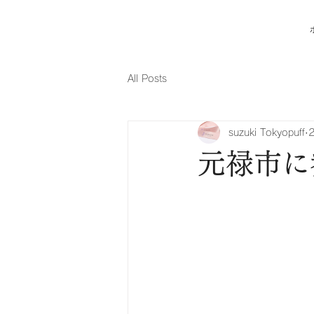
All Posts
suzuki Tokyopuff
元禄市に