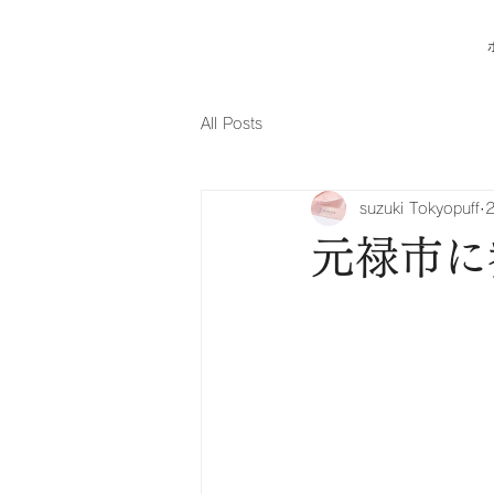
All Posts
suzuki Tokyopuff
元禄市に