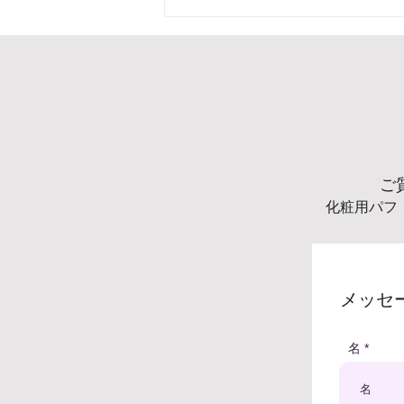
ご
化粧用パフ
メッセ
名