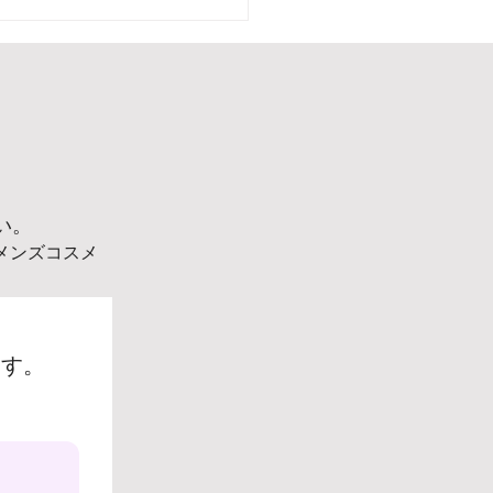
ルデンウィーク休業日の
らせ
い。
メンズコスメ
ます。