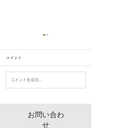
コメント
両国妖怪夏祭り2026
コメントを追加…
ゴールデンウィ
日のお知らせ
お問い合わ
せ